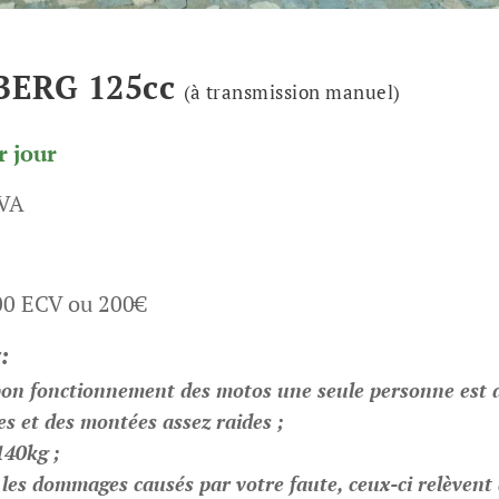
BERG 125cc
(à transmission manuel)
r jour
TVA
000 ECV ou 200€
:
e bon fonctionnement des motos une seule personne est 
es et des montées assez raides ;
140kg ;
 les dommages causés par votre faute, ceux-ci relèvent