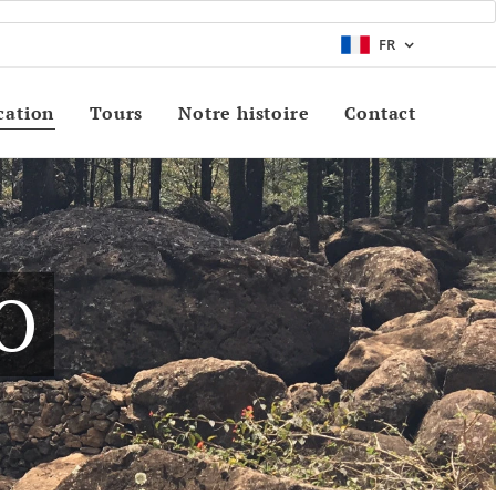
FR
cation
Tours
Notre histoire
Contact
O