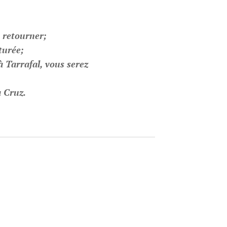
a retourner;
turée;
à Tarrafal, vous serez
a Cruz.