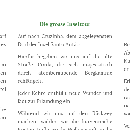
Die grosse Inseltour
orf
Auf nach Cruzinha, dem abgelegensten
tes
Dorf der Insel Santo Antão.
Be
Ab
Hierfür begeben wir uns auf die alte
Ku
dem
Straße Corda, die sich majestätisch
en
hen
durch atemberaubende Bergkämme
en
schlängelt.
Er
fel
de
Jeder Kehre enthüllt neue Wunder und
ra
lädt zur Erkundung ein.
na
che
Während wir uns auf den Rückweg
wa
um
machen, wählen wir die kurvenreiche
Ve
Küstenstraße, wo die Wellen sanft an die