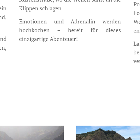
Po
ein
Klippen schlagen.
Fo
nd,
Emotionen und Adrenalin werden
We
hochkochen – bereit für dieses
en
und
einzigartige Abenteuer!
L
en,
b
ve